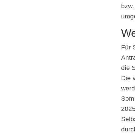
bzw.
umge
We
Für
Antr
die 
Die 
werd
Somm
2025
Selb
durc