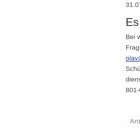
31.0
Es
Bei 
Frag
olav
Schu
dien
801-
An