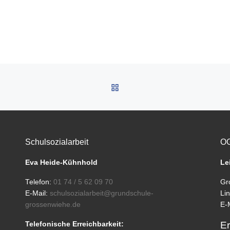
ZURÜCK ZUR BEITRAGSL
Schulsozialarbeit
OG
Eva Heide-Kühnhold
Le
Telefon:
01 74 / 5 62 09 70
Gr
E-Mail:
schulsozialarbeit@grundschule-
Li
grossenwiehe.de
E-
Er
Telefonische Erreichbarkeit: