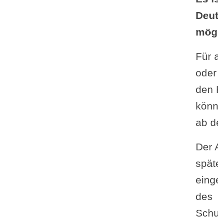
Deut
mögl
Für
oder
den 
könn
ab 
Der 
spät
eing
des
Schu