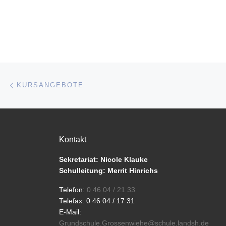
Beitragsnavigation
Vorheriger Beitrag
KURSANGEBOTE
Kontakt
Sekretariat: Nicole Klauke
Schulleitung: Merrit Hinrichs
Telefon:
0 46 04 / 21 33
Telefax: 0 46 04 / 17 31
E-Mail:
Grundschule.Grossenwiehe@schule.landsh.de