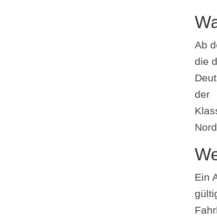
Wa
Ab d
die 
Deut
der
Klas
Nord
We
Ein A
gült
Fahr