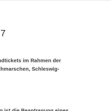
27
ndtickets im Rahmen der
ithmarschen, Schleswig-
g ist die Beantragung eines